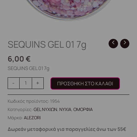
SEQUINS GEL 01 7g
6,00
€
SEQUINS GEL 01 7g
-
+
ΠΡΟΣΘΉΚΗ ΣΤΟ ΚΑΛΆΘΙ
Κωδικός προϊόντος:
1954
Κατηγορίες:
GEL ΝΥΧΙΩΝ
,
ΝΥΧΙΑ
,
ΟΜΟΡΦΙΑ
Μάρκα:
ALEZORI
Δωρεάν μεταφορικά για παραγγελίες άνω των 55€