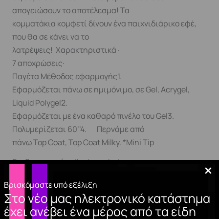
απογειώσουν το αποτέλεσμα! Τα
κομματάκια κομφετί δίνουν ένα παιχνιδιάρικο εφέ,
που θα σε κάνει να το
λατρέψεις! Χαρακτηριστικά ·
7 αποχρώσεις·
Παγέτα Μέθοδος εφαρμογής1.
Εφαρμόζεται πάνω σε ημιμόνιμο, σε Gel, Acrygel,
Liquid Polygel2.
Εφαρμόζεται με ένα καθαρό πινέλο του Gel3.
Πολυμερίζεται 60’’4. Περνάμε από
πάνω Top Coat, Top Coat Milky. *Mini Tip
Για ξεχωριστό nail art και design
νυχιών συνιστάται χρήση Spider Gel , Painting Gel.
Βρισκόμαστε υπό εξέλιξη
Στο νέο μας ηλεκτρονικό κατάστημα
έχει ανέβει ένα μέρος από τα είδη