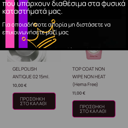
Σχετικά προϊόντα
που υπάρχουν διαθέσιμα στα φυσικά
καταστήματά μας.
Για οποιαδήποτε απορία μη διστάσετε να
επικοινωνήσετε μαζί μας
GEL POLISH
TOP COAT NON
ANTIQUE 02 15ml.
WIPE NON HEAT
(Hema Free)
10,00
€
11,00
€
ΠΡΟΣΘΉΚΗ
ΣΤΟ ΚΑΛΆΘΙ
ΠΡΟΣΘΉΚΗ
ΣΤΟ ΚΑΛΆΘΙ