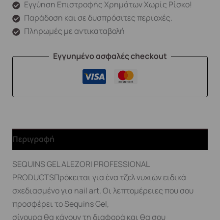
Εγγύηση Επιστροφής Χρημάτων Χωρίς Ρίσκο!
Παράδοση και σε δυσπρόσιτες περιοχές.
Πληρωμές με αντικαταβολή
Εγγυημένο ασφαλές checkout
Περιγραφή
SEQUINS GEL ALEZORI PROFESSIONAL
PRODUCTSΠρόκειται για ένα τζελ νυχιών ειδικά
σχεδιασμένο για nail art. Οι λεπτομέρειες που σου
προσφέρει το Sequins Gel,
σίγουρα θα κάνουν τη διαφορά και θα σου