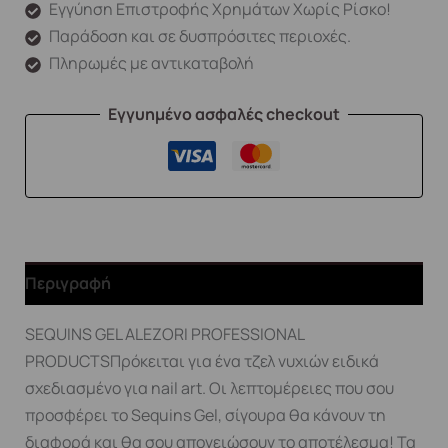
Εγγύηση Επιστροφής Χρημάτων Χωρίς Ρίσκο!
Παράδοση και σε δυσπρόσιτες περιοχές.
Πληρωμές με αντικαταβολή
Εγγυημένο ασφαλές checkout
Περιγραφή
SEQUINS GEL ALEZORI PROFESSIONAL
PRODUCTSΠρόκειται για ένα τζελ νυχιών ειδικά
σχεδιασμένο για nail art. Οι λεπτομέρειες που σου
προσφέρει το Sequins Gel, σίγουρα θα κάνουν τη
διαφορά και θα σου απογειώσουν το αποτέλεσμα! Τα