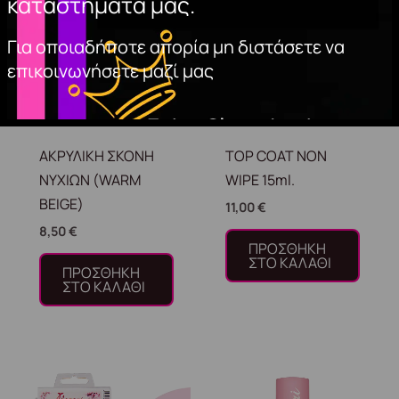
καταστήματά μας.
Για οποιαδήποτε απορία μη διστάσετε να
επικοινωνήσετε μαζί μας
ΑΚΡΥΛΙΚΗ ΣΚΟΝΗ
TOP COAT NON
ΝΥΧΙΩΝ (WARM
WIPE 15ml.
BEIGE)
11,00
€
8,50
€
ΠΡΟΣΘΉΚΗ
ΣΤΟ ΚΑΛΆΘΙ
ΠΡΟΣΘΉΚΗ
ΣΤΟ ΚΑΛΆΘΙ