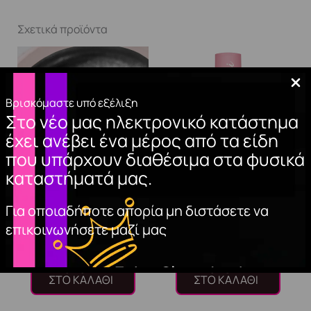
Σχετικά προϊόντα
Βρισκόμαστε υπό εξέλιξη
Στο νέο μας ηλεκτρονικό κατάστημα
έχει ανέβει ένα μέρος από τα είδη
που υπάρχουν διαθέσιμα στα φυσικά
καταστήματά μας.
METALLIC GEL
BASE COAT A&G
Για οποιαδήποτε απορία μη διστάσετε να
SILVER 3.5ml
HYBRID 15ml.
επικοινωνήσετε μαζί μας
7,00
€
10,00
€
ΠΡΟΣΘΉΚΗ
ΠΡΟΣΘΉΚΗ
ΣΤΟ ΚΑΛΆΘΙ
ΣΤΟ ΚΑΛΆΘΙ