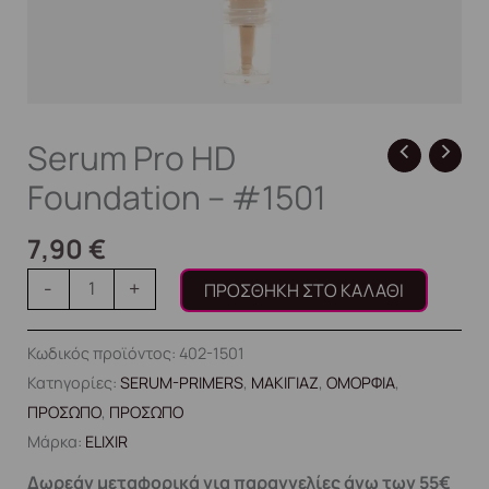
Serum Pro HD
Foundation – #1501
7,90
€
-
+
ΠΡΟΣΘΉΚΗ ΣΤΟ ΚΑΛΆΘΙ
Κωδικός προϊόντος:
402-1501
Κατηγορίες:
SERUM-PRIMERS
,
ΜΑΚΙΓΙΑΖ
,
ΟΜΟΡΦΙΑ
,
ΠΡΟΣΩΠΟ
,
ΠΡΟΣΩΠΟ
Μάρκα:
ELIXIR
Δωρεάν μεταφορικά για παραγγελίες άνω των 55€