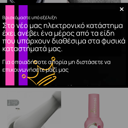
GEL POLISH
METALLIC GEL
Βρισκόμαστε υπό εξέλιξη
Στο νέο μας ηλεκτρονικό κατάστημα
GRAPHITE 12
SILVER 3.5ml
έχει ανέβει ένα μέρος από τα είδη
(ΜΑΥΡΟ №287)
7,00
€
που υπάρχουν διαθέσιμα στα φυσικά
15ml.
ΠΡΟΣΘΉΚΗ
καταστήματά μας.
10,00
€
ΣΤΟ ΚΑΛΆΘΙ
ΠΡΟΣΘΉΚΗ
Για οποιαδήποτε απορία μη διστάσετε να
ΣΤΟ ΚΑΛΆΘΙ
επικοινωνήσετε μαζί μας