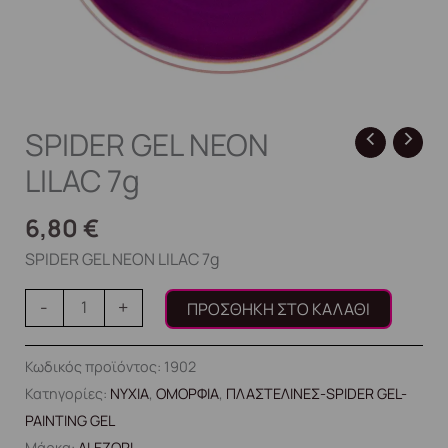
SPIDER GEL NEON
LILAC 7g
6,80
€
SPIDER GEL NEON LILAC 7g
-
+
ΠΡΟΣΘΉΚΗ ΣΤΟ ΚΑΛΆΘΙ
Κωδικός προϊόντος:
1902
Κατηγορίες:
ΝΥΧΙΑ
,
ΟΜΟΡΦΙΑ
,
ΠΛΑΣΤΕΛΙΝΕΣ-SPIDER GEL-
PAINTING GEL
Μάρκα:
ALEZORI