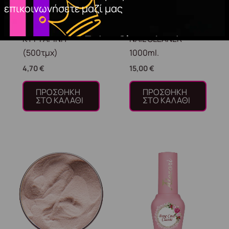
επικοινωνήσετε μαζί μας
ΚΥΤΤΑΡΙΝΗ
NAIL CLEANER
(500τμχ)
1000ml.
4,70
€
15,00
€
ΠΡΟΣΘΉΚΗ
ΠΡΟΣΘΉΚΗ
ΣΤΟ ΚΑΛΆΘΙ
ΣΤΟ ΚΑΛΆΘΙ