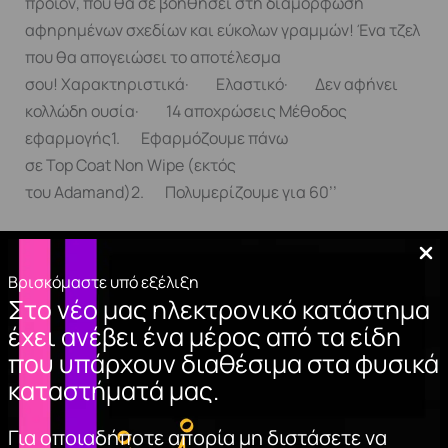
προϊόν, που θα σε βοηθήσει στη διαμόρφωση
αφηρημένων σχεδίων και εύκολων γραμμών! Ένα τζελ
που θα απογειώσει το αποτέλεσμα
σου! Χαρακτηριστικά· Ελαστικό· Δεν αφήνει
κολλώδη ουσία· 14 αποχρώσεις Μέθοδος
εφαρμογής1. Εφαρμόζουμε πάνω
σε Top Coat Non Wipe (εκτός
του Adamand)2. Πολυμερίζουμε για 60’’
Βρισκόμαστε υπό εξέλιξη
Σχετικά προϊόντα
Στο νέο μας ηλεκτρονικό κατάστημα
έχει ανέβει ένα μέρος από τα είδη
που υπάρχουν διαθέσιμα στα φυσικά
καταστήματά μας.
Για οποιαδήποτε απορία μη διστάσετε να