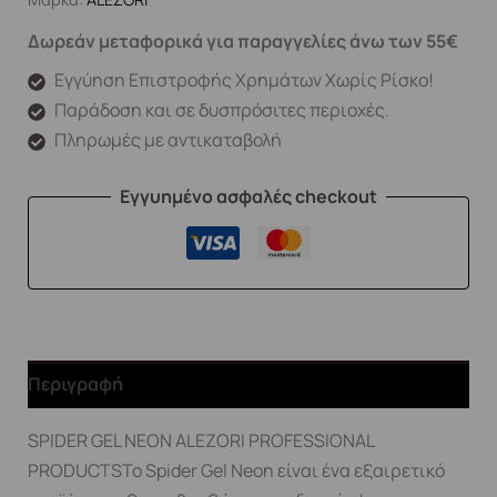
Δωρεάν μεταφορικά για παραγγελίες άνω των 55€
Εγγύηση Επιστροφής Χρημάτων Χωρίς Ρίσκο!
Παράδοση και σε δυσπρόσιτες περιοχές.
Πληρωμές με αντικαταβολή
Εγγυημένο ασφαλές checkout
Περιγραφή
SPIDER GEL NEON ALEZORI PROFESSIONAL
PRODUCTSΤο Spider Gel Neon είναι ένα εξαιρετικό