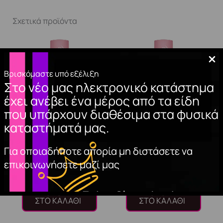
Σχετικά προϊόντα
Βρισκόμαστε υπό εξέλιξη
Στο νέο μας ηλεκτρονικό κατάστημα
έχει ανέβει ένα μέρος από τα είδη
που υπάρχουν διαθέσιμα στα φυσικά
καταστήματά μας.
TOP COAT NON
BASE COAT CLASSIC
Για οποιαδήποτε απορία μη διστάσετε να
WIPE (HEMA FREE)
(Hema Free)
επικοινωνήσετε μαζί μας
11,00
€
10,50
€
ΠΡΟΣΘΉΚΗ
ΠΡΟΣΘΉΚΗ
ΣΤΟ ΚΑΛΆΘΙ
ΣΤΟ ΚΑΛΆΘΙ