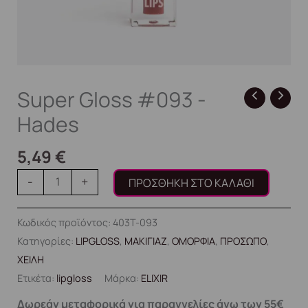
Super Gloss #093 -
Hades
5,49
€
-
+
ΠΡΟΣΘΉΚΗ ΣΤΟ ΚΑΛΆΘΙ
Κωδικός προϊόντος:
403T-093
Κατηγορίες:
LIPGLOSS
,
ΜΑΚΙΓΙΑΖ
,
ΟΜΟΡΦΙΑ
,
ΠΡΟΣΩΠΟ
,
ΧΕΙΛΗ
Ετικέτα:
lipgloss
Μάρκα:
ELIXIR
Δωρεάν μεταφορικά για παραγγελίες άνω των 55€