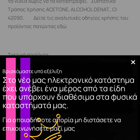
τα νύχια χωρίς να τα καταστρέφει. Συστατικά
Τρόπος Χρήσης ACETONE, ALCOHOL DENAT., CI
42090. Δείτε τις αναλυτικές οδηγίες χρήσης του
προϊόντος πατώντας εδώ.
Σχετικά προϊόντα
Βρισκόμαστε υπό εξέλιξη
Στο νέο μας ηλεκτρονικό κατάστημα
έχει ανέβει ένα μέρος από τα είδη
που υπάρχουν διαθέσιμα στα φυσικά
καταστήματά μας.
Για οποιαδήποτε απορία μη διστάσετε να
επικοινωνήσετε μαζί μας
NAIL CLEANER
ΦΥΛΛΑ ΧΡΥΣΟΥ
(spray) 150ml.
2,90
€