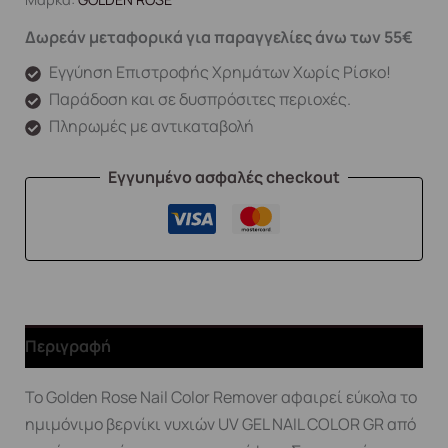
Δωρεάν μεταφορικά για παραγγελίες άνω των 55€
Εγγύηση Επιστροφής Χρημάτων Χωρίς Ρίσκο!
Παράδοση και σε δυσπρόσιτες περιοχές.
Πληρωμές με αντικαταβολή
Εγγυημένο ασφαλές checkout
Περιγραφή
Το Golden Rose Nail Color Remover αφαιρεί εύκολα το
ημιμόνιμο βερνίκι νυχιών UV GEL NAIL COLOR GR από