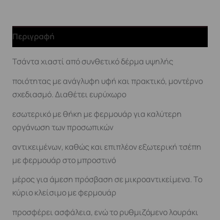
Περιγραφή
Τσάντα χιαστί από συνθετικό δέρμα υψηλής
ποιότητας με ανάγλυφη υφή και πρακτικό, μοντέρνο
σχεδιασμό. Διαθέτει ευρύχωρο
εσωτερικό με θήκη με φερμουάρ για καλύτερη
οργάνωση των προσωπικών
αντικειμένων, καθώς και επιπλέον εξωτερική τσέπη
με φερμουάρ στο μπροστινό
μέρος για άμεση πρόσβαση σε μικροαντικείμενα. Το
κύριο κλείσιμο με φερμουάρ
προσφέρει ασφάλεια, ενώ το ρυθμιζόμενο λουράκι