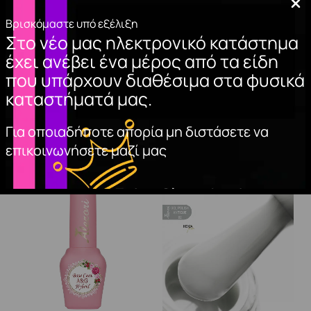
Βρισκόμαστε υπό εξέλιξη
Στο νέο μας ηλεκτρονικό κατάστημα
GEL POLISH FRENCH
ΑΚΡΥΛΙΚΗ ΣΚΟΝΗ
έχει ανέβει ένα μέρος από τα είδη
MILKY 15ml
ΝΥΧΙΩΝ (WHITE)
που υπάρχουν διαθέσιμα στα φυσικά
10,00
€
8,50
€
καταστήματά μας.
ΠΡΟΣΘΉΚΗ
ΠΡΟΣΘΉΚΗ
ΣΤΟ ΚΑΛΆΘΙ
ΣΤΟ ΚΑΛΆΘΙ
Για οποιαδήποτε απορία μη διστάσετε να
επικοινωνήσετε μαζί μας