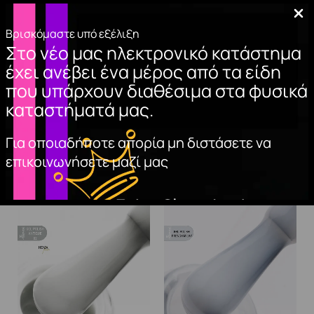
Βρισκόμαστε υπό εξέλιξη
TOP COAT NON
BASE COAT CLASSIC
Στο νέο μας ηλεκτρονικό κατάστημα
WIPE NON HEAT
15ml.
έχει ανέβει ένα μέρος από τα είδη
(Hema Free)
10,00
€
που υπάρχουν διαθέσιμα στα φυσικά
11,00
€
καταστήματά μας.
ΠΡΟΣΘΉΚΗ
ΣΤΟ ΚΑΛΆΘΙ
ΠΡΟΣΘΉΚΗ
Για οποιαδήποτε απορία μη διστάσετε να
ΣΤΟ ΚΑΛΆΘΙ
επικοινωνήσετε μαζί μας