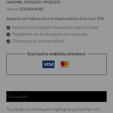
ΟΜΟΡΦΙΑ
,
ΠΡΟΣΩΠΟ
,
ΠΡΟΣΩΠΟ
Μάρκα:
GOLDEN ROSE
Δωρεάν μεταφορικά για παραγγελίες άνω των 55€
Εγγύηση Επιστροφής Χρημάτων Χωρίς Ρίσκο!
Παράδοση και σε δυσπρόσιτες περιοχές.
Πληρωμές με αντικαταβολή
Εγγυημένο ασφαλές checkout
Περιγραφή
Το μολύβι στυλό λάμψης Highlighting Glow Pen της