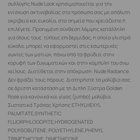
συλλογής Nude Look χρησιμοποιείται για την
ενίσχυση ακτινοβολίας στο πρόσωπο σας με απόλυτη
ακρίβεια και ευκολία, στα σημεία που χρειάζεστε ή
επιλέγετε. Προηγμένη σύνθεση λάμψης κατάλληλη
για όλους τους τύπους επιδερμίδας, η οποία γλιστρά
εύκολα, μπορεί να εφαρμοστεί στις εσωτερικές
γωνίες των ματιών, πάνω από τα φρύδια, στην
κορυφή των ζυγωματικών και στην καμπύλη του άνω
χείλους. Διατίθεται στην απόχρωση: Nude Radiance.
Δεν φράζει τους πόρους. Διατηρήστε τα μολύβια σας
σε άριστη κατάσταση με τη Διπλή Ξύστρα Golden
Rose για κανονικά και γίγας (jumbo) μολύβια.
Συστατικά Τρόπος Χρήσης ETHYLHEXYL
PALMITATE,SYNTHETIC
FLUORPHLOGOPITE,HYDROGENATED
POLYISOBUTENE, POLYETHYLENE,PHENYL
TRIMETHICONE, DIMETHICONE,