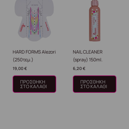
HARD FORMS Alezori
NAIL CLEANER
(250τεμ.)
(spray) 150ml.
19,00
€
6,20
€
ΠΡΟΣΘΉΚΗ
ΠΡΟΣΘΉΚΗ
ΣΤΟ ΚΑΛΆΘΙ
ΣΤΟ ΚΑΛΆΘΙ