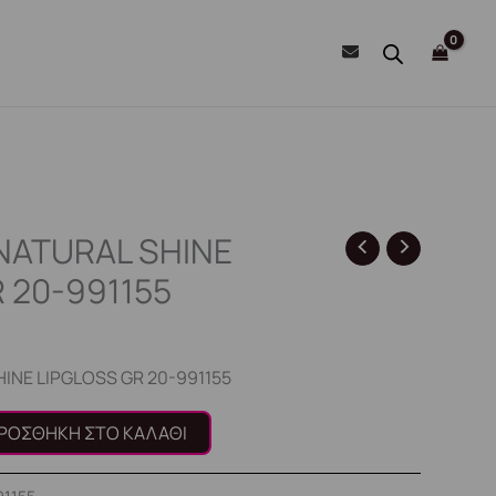
NATURAL SHINE
 20-991155
INE LIPGLOSS GR 20-991155
ΡΟΣΘΉΚΗ ΣΤΟ ΚΑΛΆΘΙ