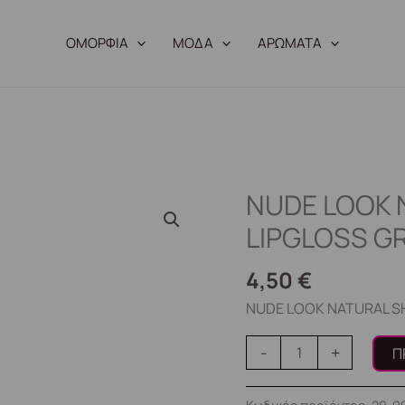
ΟΜΟΡΦΙΑ
ΜΟΔΑ
ΑΡΩΜΑΤΑ
NUDE LOOK 
NUDE
LOOK
LIPGLOSS GR
NATURAL
SHINE
4,50
€
LIPGLOSS
NUDE LOOK NATURAL SH
GR
20-
-
+
Π
991155
ποσότητα