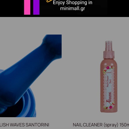
ητα και κάλυψη.
LISH WAVES SANTORINI
NAIL CLEANER (spray) 150m