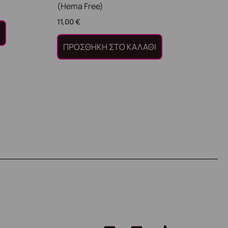
(Hema Free)
11,00
€
Ι
ΠΡΟΣΘΉΚΗ ΣΤΟ ΚΑΛΆΘΙ