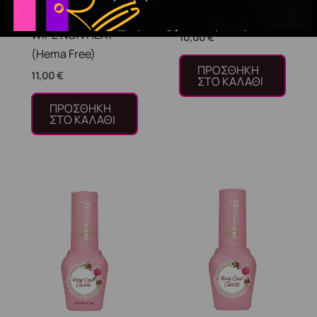
TOP COAT NON
2497
WIPE NON HEAT
10,00
€
(Hema Free)
ΠΡΟΣΘΉΚΗ
11,00
€
ΣΤΟ ΚΑΛΆΘΙ
ΠΡΟΣΘΉΚΗ
ΣΤΟ ΚΑΛΆΘΙ