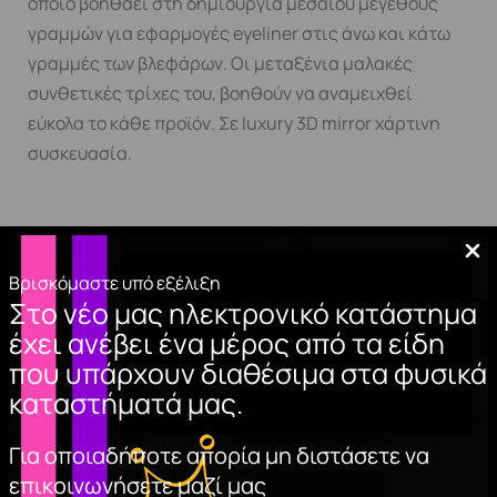
οποίο βοηθάει στη δημιουργία μεσαίου μεγέθους
γραμμών για εφαρμογές eyeliner στις άνω και κάτω
γραμμές των βλεφάρων. Οι μεταξένια μαλακές
συνθετικές τρίχες του, βοηθούν να αναμειχθεί
εύκολα το κάθε προϊόν. Σε luxury 3D mirror χάρτινη
συσκευασία.
Σχετικά προϊόντα
Βρισκόμαστε υπό εξέλιξη
Στο νέο μας ηλεκτρονικό κατάστημα
έχει ανέβει ένα μέρος από τα είδη
που υπάρχουν διαθέσιμα στα φυσικά
καταστήματά μας.
Για οποιαδήποτε απορία μη διστάσετε να
επικοινωνήσετε μαζί μας