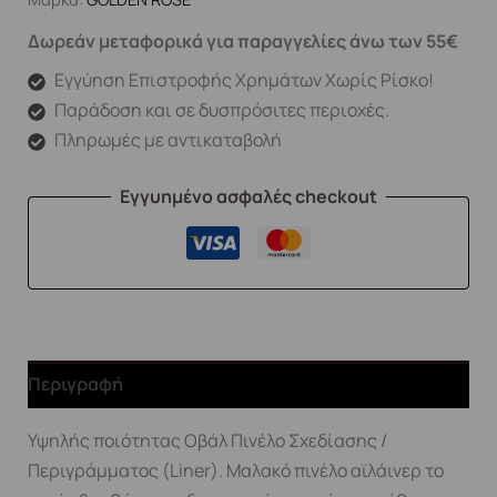
Δωρεάν μεταφορικά για παραγγελίες άνω των 55€
Εγγύηση Επιστροφής Χρημάτων Χωρίς Ρίσκο!
Παράδοση και σε δυσπρόσιτες περιοχές.
Πληρωμές με αντικαταβολή
Εγγυημένο ασφαλές checkout
Περιγραφή
Υψηλής ποιότητας Οβάλ Πινέλο Σχεδίασης /
Περιγράμματος (Liner). Μαλακό πινέλο αϊλάινερ το