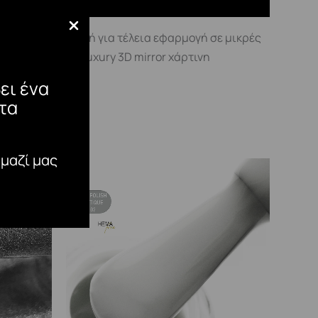
ή ή κρεμώδη μορφή για τέλεια εφαρμογή σε μικρές
α τα χείλη. Σε luxury 3D mirror χάρτινη
ει ένα
τα
 μαζί μας