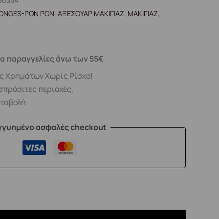
90354
ONGES-PON PON
,
ΑΞΕΣΟΥΑΡ ΜΑΚΙΓΙΑΖ
,
ΜΑΚΙΓΙΑΖ
,
α παραγγελίες άνω των 55€
ς Χρημάτων Χωρίς Ρίσκο!
σπρόσιτες περιοχές.
αταβολή
γγυημένο ασφαλές checkout