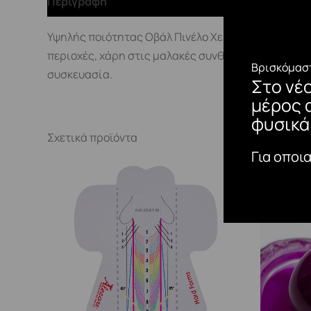
Περιγραφή
Υψηλής ποιότητας Οβάλ Πινέλο Χειλιών και Κάλυψη
περιοχές, χάρη στις μαλακές συνθετικές τρίχες του
Βρισκόμαστ
συσκευασία.
Στο νέ
μέρος 
φυσικά
Σχετικά προϊόντα
Για οποι