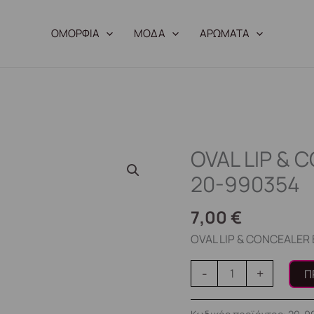
ΟΜΟΡΦΙΑ
ΜΟΔΑ
ΑΡΩΜΑΤΑ
OVAL LIP &
OVAL
LIP
20-990354
&
CONCEALER
7,00
€
BRUSH
OVAL LIP & CONCEALER
GR
20-
-
+
Π
990354
ποσότητα