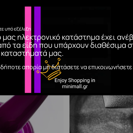
ς. Σκιάζει απαλά και αναμιγνύει καλυπτικά κονσίλερ σε υγρ
. Η άκρη του βοηθάει στην ακριβή εφαρμογή των προϊόντων γι
ε υπό εξέλιξη
ο μας ηλεκτρονικό κατάστημα έχει ανέβ
από τα είδη που υπάρχουν διαθέσιμα σ
 καταστήματά μας.
αδήποτε απορία μη διστάσετε να επικοινωνήσετε