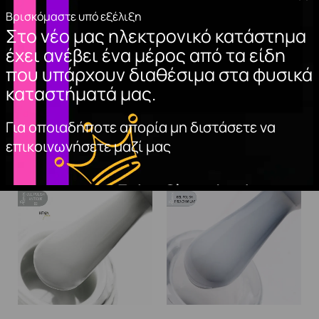
αρεσκείας
Βρισκόμαστε υπό εξέλιξη
σου.4.
Στο νέο μας ηλεκτρονικό κατάστημα
Πολυμερίζεται 60’’ σε λάμπα Led.*mini tip*Γίνεται να
έχει ανέβει ένα μέρος από τα είδη
εφαρμοστεί με την τεχνική της σταγόνας για ένα
που υπάρχουν διαθέσιμα στα φυσικά
πετυχημένο blick
καταστήματά μας.
Για οποιαδήποτε απορία μη διστάσετε να
επικοινωνήσετε μαζί μας
Σχετικά προϊόντα