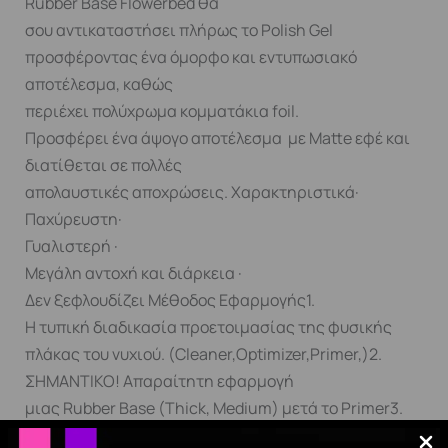
Rubber Base Flowerbed θα
σου αντικαταστήσει πλήρως το Polish Gel
προσφέροντας ένα όμορφο και εντυπωσιακό
αποτέλεσμα, καθώς
περιέχει πολύχρωμα κομματάκια foil.
Προσφέρει ένα άψογο αποτέλεσμα με Matte εφέ και
διατίθεται σε πολλές
απολαυστικές αποχρώσεις. Χαρακτηριστικά·
Παχύρευστη·
Γυαλιστερή ·
Μεγάλη αντοχή και διάρκεια ·
Δεν ξεφλουδίζει Μέθοδος Εφαρμογής1.
Η τυπική διαδικασία προετοιμασίας της φυσικής
πλάκας του νυχιού. (Cleaner,Optimizer,Primer,)2.
ΣΗΜΑΝΤΙΚΟ! Απαραίτητη εφαρμογή
μιας Rubber Base (Thick, Medium) μετά το Primer3.
Το set ολοκληρώνεται με εφαρμογή ενός Top της