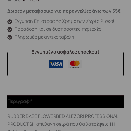
Δωρεάν μεταφορικά για παραγγελίες άνω των 55€
Εγγύηση Επιστροφής Χρημάτων Χωρίς Ρίσκο!
Παράδοση και σε δυσπρόσιτες περιοχές.
Πληρωμές με αντικαταβολή
Εγγυημένο ασφαλές checkout
Περιγραφή
RUBBER BASE FLOWERBED ALEZORI PROFESSIONAL
PRODUCTSΗ απίθανη σειρά που θα λατρέψεις ! Η