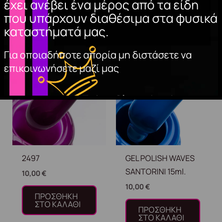
έχει ανέβει ένα μέρος από τα είδη
που υπάρχουν διαθέσιμα στα φυσικά
καταστήματά μας.
Σχετικά προϊόντα
Για οποιαδήποτε απορία μη διστάσετε να
επικοινωνήσετε μαζί μας
2497
GEL POLISH WAVES
SANTORINI 15ml.
10,00
€
10,00
€
ΠΡΟΣΘΉΚΗ
ΣΤΟ ΚΑΛΆΘΙ
ΠΡΟΣΘΉΚΗ
ΣΤΟ ΚΑΛΆΘΙ