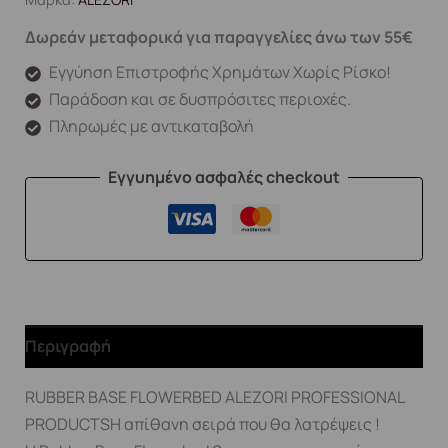
Δωρεάν μεταφορικά για παραγγελίες άνω των 55€
Εγγύηση Επιστροφής Χρημάτων Χωρίς Ρίσκο!
Παράδοση και σε δυσπρόσιτες περιοχές.
Πληρωμές με αντικαταβολή
Εγγυημένο ασφαλές checkout
Περιγραφή
RUBBER BASE FLOWERBED ALEZORI PROFESSIONAL
PRODUCTSΗ απίθανη σειρά που θα λατρέψεις !