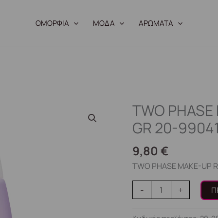
ΟΜΟΡΦΙΑ
ΜΟΔΑ
ΑΡΩΜΑΤΑ
TWO PHASE
TWO
PHASE
GR 20-9904
MAKE-
UP
9,80
€
REMOVER
TWO PHASE MAKE-UP R
GR
20-
-
+
Π
990410
ποσότητα