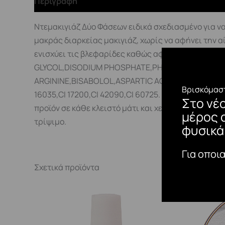
Περιγραφή
Ντεμακιγιάζ Δύο Φάσεων ειδικά σχεδιασμένο για να 
μακράς διαρκείας μακιγιάζ, χωρίς να αφήνει την α
ενισχύει τις βλεφαρίδες καθώς αφαιρεί το μα
GLYCOL,DISODIUM PHOSPHATE,PHENOXYETHANOL, S
ARGININE,BISABOLOL,ASPARTIC ACID, COCO-GLUCOS
Βρισκόμαστ
16035,CI 17200,CI 42090,CI 60725. Ανακινήστε κα
Στο νέ
προϊόν σε κάθε κλειστό μάτι και χείλος ξεχωριστά.
μέρος 
τρίψιμο.
φυσικά
Για οποι
Σχετικά προϊόντα