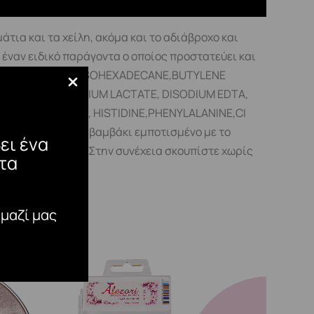
τια και τα χείλη, ακόμα και το αδιάβροχο και
 έναν ειδικό παράγοντα ο οποίος προστατεύει και
LOPENTASILOXANE,ISOHEXADECANE,BUTYLENE
L CYSTINE, SODIUM LACTATE, DISODIUM EDTA,
INE, THREONINE, HISTIDINE,PHENYLALANINE,CI
άλτε ένα κομμάτι βαμβάκι εμποτισμένο με το
ει ένα
-15 δευτερόλεπτα. Στην συνέχεια σκουπίστε χωρίς
τα
 μαζί μας