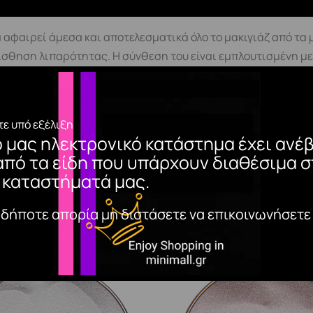
αφαιρεί άμεσα και αποτελεσματικά όλο το μακιγιάζ από τα μά
ίσθηση λιπαρότητας. Η σύνθεση του είναι εμπλουτισμένη με
κιγιάζ. Συστατικά Τρόπος Χρήσης AQUA,ISODODECANE,CYC
ODIUM CHLORIDE, SODIUM PCA, TETRASODIUM DISUCCINOY
IDE,PCA,GLYCINE,ALANINE,SERINE,VALINE,ISOLEUCINE,PROL
ε υπό εξέλιξη
λά πριν από κάθε χρήση για να αναμιχθούν οι δύο φάσεις. Β
ο μας ηλεκτρονικό κατάστημα έχει ανέβ
 Πατήστε το βαμβάκι στο βλέφαρο και τα χείλη απαλά για 10 
από τα είδη που υπάρχουν διαθέσιμα σ
 καταστήματά μας.
αδήποτε απορία μη διστάσετε να επικοινωνήσετε