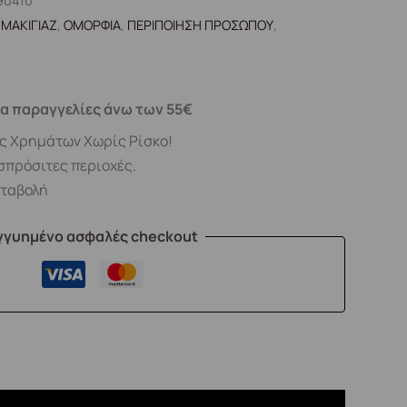
90410
ΜΑΚΙΓΙΑΖ
,
ΟΜΟΡΦΙΑ
,
ΠΕΡΙΠΟΙΗΣΗ ΠΡΟΣΩΠΟΥ
,
α παραγγελίες άνω των 55€
ς Χρημάτων Χωρίς Ρίσκο!
σπρόσιτες περιοχές.
αταβολή
γγυημένο ασφαλές checkout