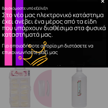
Βρισκόμαστε υπό εξέλιξη
Στο νέο μας ηλεκτρονικό κατάστημα
TOP COAT NON
ΦΥΛΛΑ ΧΡΥΣΟΥ
έχει ανέβει ένα μέρος από τα είδη
WIPE (HEMA FREE)
2,90
€
που υπάρχουν διαθέσιμα στα φυσικά
11,00
€
ΠΡΟΣΘΉΚΗ
καταστήματά μας.
ΣΤΟ ΚΑΛΆΘΙ
ΠΡΟΣΘΉΚΗ
ΣΤΟ ΚΑΛΆΘΙ
Για οποιαδήποτε απορία μη διστάσετε να
επικοινωνήσετε μαζί μας